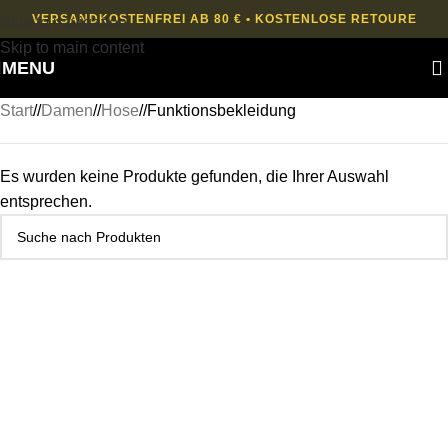
VERSANDKOSTENFREI AB 80 € • KOSTENLOSE RETOURE
Skip to navigation
Skip to main content
MENU
Start
/
Damen
/
Hose
/
Funktionsbekleidung
Es wurden keine Produkte gefunden, die Ihrer Auswahl
entsprechen.