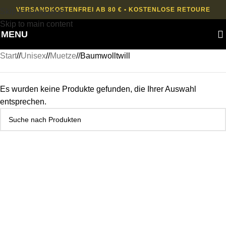
VERSANDKOSTENFREI AB 80 € • KOSTENLOSE RETOURE
Skip to navigation
Skip to main content
MENU
Start
/
Unisex
/
Muetze
/
Baumwolltwill
Es wurden keine Produkte gefunden, die Ihrer Auswahl
entsprechen.