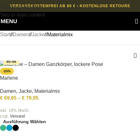
VERSANDKOSTENFREI AB 80 € • KOSTENLOSE RETOURE
Skip to navigation
Skip to main content
MENU
Start
/
Damen
/
Jacke
/
Materialmix
40-56
-23%
Marlene
Damen
,
Jacke
,
Materialmix
€
69,95
–
€
79,95
inkl. 19% MwSt.
zzgl.
Versand
Ausführung Wählen