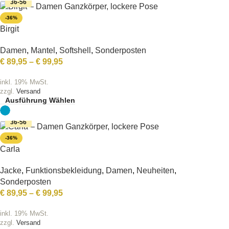
36-56
-36%
Birgit
Damen
,
Mantel
,
Softshell
,
Sonderposten
€
89,95
–
€
99,95
inkl. 19% MwSt.
zzgl.
Versand
Ausführung Wählen
36-56
-36%
Carla
Jacke
,
Funktionsbekleidung
,
Damen
,
Neuheiten
,
Sonderposten
€
89,95
–
€
99,95
inkl. 19% MwSt.
zzgl.
Versand