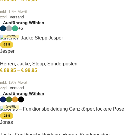
inkl. 19% MwSt.
zzgl.
Versand
Ausführung Wählen
+5
S-8XL
-36%
Jesper
Herren
,
Jacke
,
Stepp
,
Sonderposten
€
89,95
–
€
99,95
inkl. 19% MwSt.
zzgl.
Versand
Ausführung Wählen
S-8XL
-29%
Jonas
Jacke
,
Funktionsbekleidung
,
Herren
,
Sonderposten