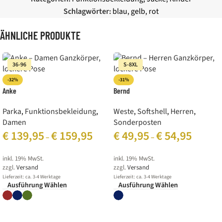
Schlagwörter:
blau
,
gelb
,
rot
ÄHNLICHE PRODUKTE
36-96
S-8XL
-32%
-31%
Anke
Bernd
Parka
,
Funktionsbekleidung
,
Weste
,
Softshell
,
Herren
,
Damen
Sonderposten
€
139,95
€
159,95
€
49,95
€
54,95
–
–
inkl. 19% MwSt.
inkl. 19% MwSt.
zzgl.
Versand
zzgl.
Versand
Lieferzeit: ca. 3-4 Werktage
Lieferzeit: ca. 3-4 Werktage
Ausführung Wählen
Ausführung Wählen