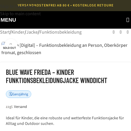
VERSANDKOSTENFREI AB 80 € • KOSTENLOSE RETOURE
Skip to navigation
Skip to main content
MENU
Start
/
Kinder
/
Jacke
/
Funktionsbekleidung
Bild vergrößern
SOLD OUT
BLUE WAVE FRIEDA – KINDER
FUNKTIONSBEKLEIDUNGJACKE WINDDICHT
🗓️
Ganzjährig
zzgl.
Versand
Ideal für Kinder, die eine robuste und wetterfeste Funktionsjacke für
Alltag und Outdoor suchen.