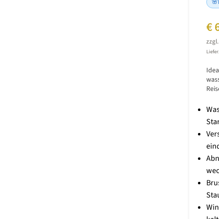
🌸
€
6
zzgl
Liefer
Idea
wass
Reis
Was
Sta
Ver
ein
Abn
wec
Bru
Sta
Win