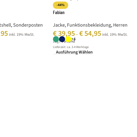
-44%
Fabian
tshell
,
Sonderposten
Jacke
,
Funktionsbekleidung
,
Herren
,95
€
39,95
€
54,95
–
inkl. 19% MwSt.
inkl. 19% MwSt.
+4
zzgl.
Versand
Lieferzeit: ca. 3-4 Werktage
Ausführung Wählen