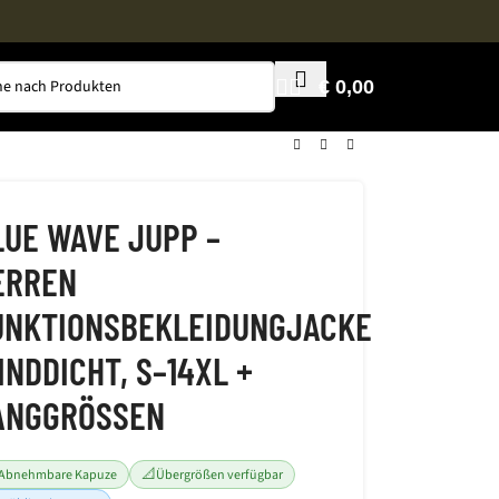
€
0,00
LUE WAVE JUPP –
ERREN
UNKTIONSBEKLEIDUNGJACKE
INDDICHT, S–14XL +
ANGGRÖSSEN
📐
Abnehmbare Kapuze
Übergrößen verfügbar