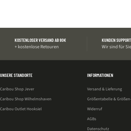
KOSTENLOSER VERSAND AB 80€
KUNDEN SUPPOR
+ kostenlose Retouren
Wir sind für Si
UNSERE STANDORTE
INFORMATIONEN
Caribou Shop Jever
Versand & Lieferung
Caribou Shop Wilhelmshaven
Größentabelle & Größen-
Caribou Outlet Hooksiel
Widerruf
AGBs
Datenschutz