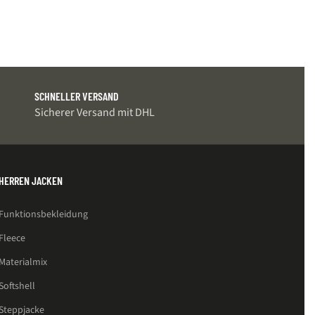
–
zzgl.
Versand
Lieferzeit: ca. 3-4 Werkta
Ausführung Wäh
SCHNELLER VERSAND
Sicherer Versand mit DHL
HERREN JACKEN
Funktionsbekleidung
Fleece
Materialmix
Softshell
Steppjacke