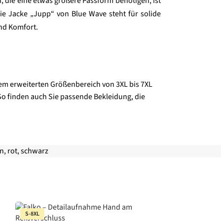
, die eine etwas größere Passform benötigen, ist
ie Jacke „Jupp“ von Blue Wave steht für solide
und Komfort.
 dem erweiterten Größenbereich von 3XL bis 7XL
So finden auch Sie passende Bekleidung, die
n
,
rot
,
schwarz
S-8XL