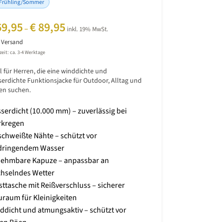
Frühling/Sommer
9,95
€
89,95
–
inkl. 19% MwSt.
.
Versand
zeit: ca. 3-4 Werktage
l für Herren, die eine winddichte und
erdichte Funktionsjacke für Outdoor, Alltag und
en suchen.
serdicht (10.000 mm) – zuverlässig bei
rkregen
schweißte Nähte – schützt vor
dringendem Wasser
ehmbare Kapuze – anpassbar an
hselndes Wetter
sttasche mit Reißverschluss – sicherer
uraum für Kleinigkeiten
ddicht und atmungsaktiv – schützt vor