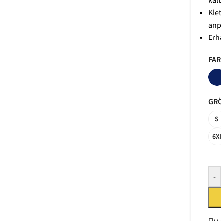
kal
Kle
anp
Erh
FA
GRÖ
S
6X
-