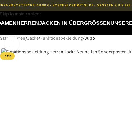
ERSANDKOSTENFREI AB 80 € • KOSTENLOSE RETOURE • GRÖSSEN S BIS 8X
Skip to navigation
Skip to main content
DAMEN
HERREN
JACKEN IN ÜBERGRÖSSEN
UNSERE
Start
/
Herren
/
Jacke
/
Funktionsbekleidung
/
Jupp
Bild vergrößern
-57%