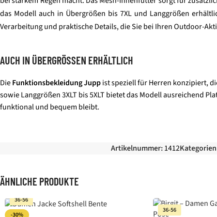
bei starkem Regen macht. Das Mesh-Innenfutter sorgt für zusätzlic
das Modell auch in Übergrößen bis 7XL und Langgrößen erhältlic
Verarbeitung und praktische Details, die Sie bei Ihren Outdoor-Ak
AUCH IN ÜBERGRÖSSEN ERHÄLTLICH
Die
Funktionsbekleidung Jupp
ist speziell für Herren konzipiert,
sowie Langgrößen 3XLT bis 5XLT bietet das Modell ausreichend Pla
funktional und bequem bleibt.
Artikelnummer:
1412
Kategorien
ÄHNLICHE PRODUKTE
36-56
36-56
-30%