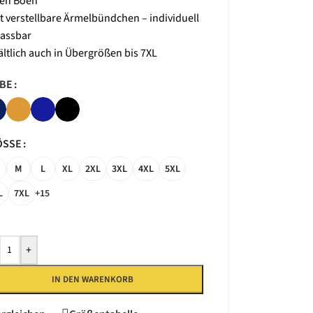
ten Böen
tt verstellbare Ärmelbündchen – individuell
assbar
ältlich auch in Übergrößen bis 7XL
RBE
SSE
M
L
XL
2XL
3XL
4XL
5XL
L
7XL
+15
+
IN DEN WARENKORB