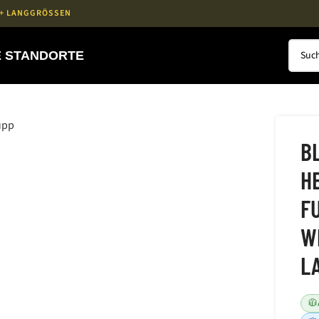
L + LANGGRÖSSEN
 STANDORTE
B
H
F
W
L
🧥