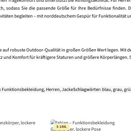
hen Tragekomfort und unterstützt die Atmungsaktivität. Für Herren
h, sodass Sie die passende Größe für Ihre Bedürfnisse finden. D
tivitäten begleiten – mit norddeutschem Gespür für Funktionalität 
 die auf robuste Outdoor-Qualität in großen Größen Wert legen. Mit
tz und Komfort für kräftigere Staturen und größere Körperlängen. 
:
Funktionsbekleidung
,
Herren
,
Jacke
Schlagwörter:
blau
,
grau
,
grü
S-14XL