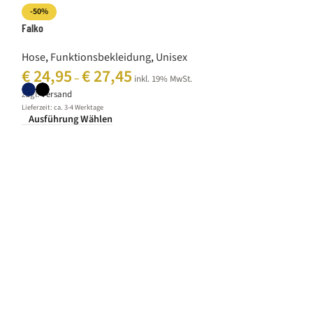
-50%
Falko
Hose
,
Funktionsbekleidung
,
Unisex
€
24,95
€
27,45
–
inkl. 19% MwSt.
zzgl.
Versand
Lieferzeit: ca. 3-4 Werktage
Ausführung Wählen
36-56
-50%
Hannah
Jacke
,
Funktion
€
89,95
€
9