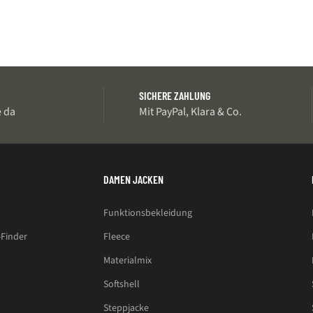
T
SICHERE ZAHLUNG
e da
Mit PayPal, Klara & Co.
DAMEN JACKEN
Funktionsbekleidung
Finder
Fleece
Materialmix
Softshell
Steppjacke