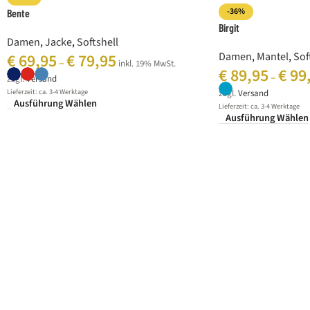
-36%
Bente
Birgit
Damen
,
Jacke
,
Softshell
Damen
,
Mantel
,
Sof
€
69,95
€
79,95
–
inkl. 19% MwSt.
€
89,95
€
99
–
zzgl.
Versand
Lieferzeit: ca. 3-4 Werktage
zzgl.
Versand
Ausführung Wählen
Lieferzeit: ca. 3-4 Werktage
Ausführung Wählen