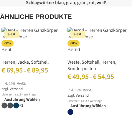
Schlagwörter:
blau
,
grau
,
grün
,
rot
,
weiß
ÄHNLICHE PRODUKTE
S-8XL
S-8XL
-36%
-31%
Bent
Bernd
Herren
,
Jacke
,
Softshell
Weste
,
Softshell
,
Herren
,
€
69,95
€
89,95
Sonderposten
–
€
49,95
€
54,95
–
inkl. 19% MwSt.
zzgl.
Versand
inkl. 19% MwSt.
Lieferzeit: ca. 3-4 Werktage
zzgl.
Versand
Ausführung Wählen
Lieferzeit: ca. 3-4 Werktage
+3
Ausführung Wählen