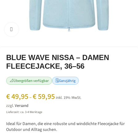
Bild vergrößern
BLUE WAVE NISSA – DAMEN
FLEECEJACKE, 36–56
📐
🗓️
Übergrößen verfügbar
Ganzjährig
€
49,95
€
59,95
–
inkl. 19% MwSt.
zzgl.
Versand
Lieferzeit: ca. 3-4 Werktage
Ideal für Damen, die eine robuste und winddichte Fleecejacke für
Outdoor und Alltag suchen.