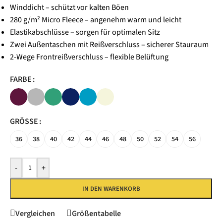
Winddicht – schützt vor kalten Böen
280 g/m² Micro Fleece – angenehm warm und leicht
Elastikabschlüsse – sorgen für optimalen Sitz
Zwei Außentaschen mit Reißverschluss – sicherer Stauraum
2-Wege Frontreißverschluss – flexible Belüftung
FARBE
GRÖSSE
36
38
40
42
44
46
48
50
52
54
56
-
+
IN DEN WARENKORB
Vergleichen
Größentabelle