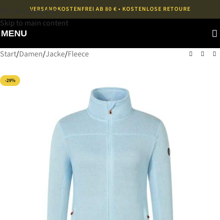
VERSANDKOSTENFREI AB 80 € • KOSTENLOSE RETOURE
Skip to navigation
Skip to main content
MENU
Start
/
Damen
/
Jacke
/
Fleece
-29%